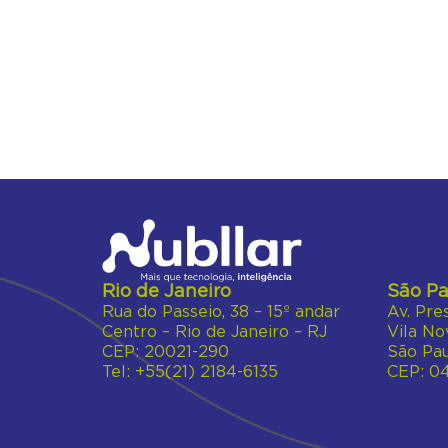
Rio de Janeiro
São Pa
Rua do Passeio, 38 – 15º andar
Av. Pre
Centro – Rio de Janeiro – RJ
Vila No
CEP: 20021-290
São Pau
Tel: +55(21) 2184-6135
CEP: 0