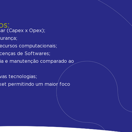
os:
ar (Capex x Opex);
gurança;
recursos computacionais;
cenças de Softwares;
ia e manutenção comparado ao
vas tecnologias;
ket permitindo um maior foco