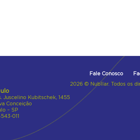
Fale Conosco
Fa
2026 © Nubllar. Todos os di
ulo
s. Juscelino Kubitschek, 1455
va Conceição
lo – SP
4543-011