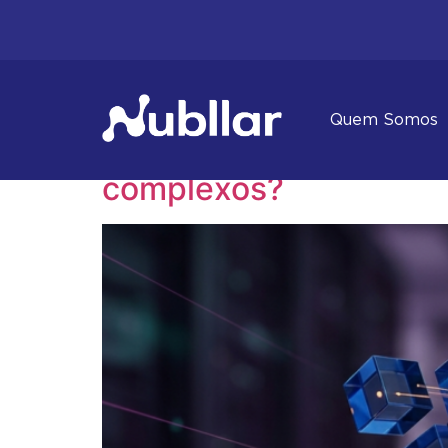
Tag:
#otimização
Quem Somos
Governança na nuvem:
complexos?