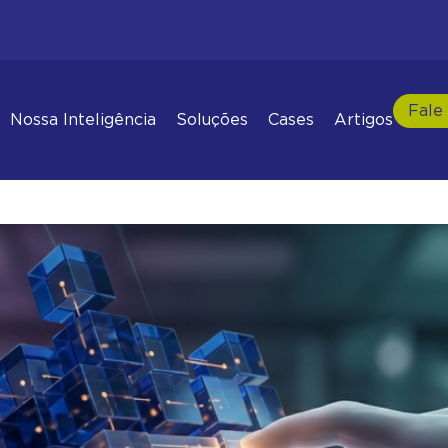
 de custos AWS
Fale
Nossa Inteligência
Soluções
Cases
Artigos
 como manter controle e com